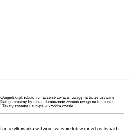
Angielski.pl, robiąc tłumaczenie zwracali uwagę na to, że używane
Dlatego prosimy by robiąc tłumaczenie zwrócić uwagę na ten punkt.
"
Teksty zostaną usunięte w krótkim czasie.
in użytkownika w Twojej witrynie lub w innych witrynach.