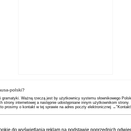
ausa-polski?
 i gramatyki. Ważną rzeczą jest by użytkownicy systemu słownikowego Polsko
h strony internetowej a następnie udostępniane innym użytkownikom strony. 
to prosimy o kontakt w tej sprawie na adres poczty elektronicznej →
"Kontakt
okie do wyświetlania reklam na podstawie poprzednich odwiedz